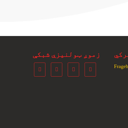
رکي
زموږ ټولنیزې شبکې
Frageb