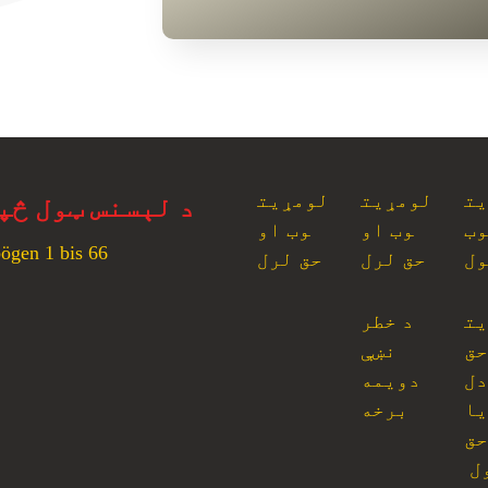
یت
لومړیت
لومړیت
د لېسنس ټول څپ
وب
وب او
وب او
ögen 1 bis 66
ول
حق لرل
حق لرل
یت
د خطر
حق
نښې
دل
دویمه
یا
برخه
حق
ل