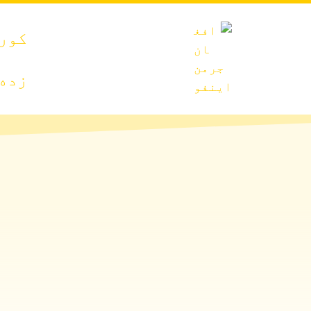
کور
زده 