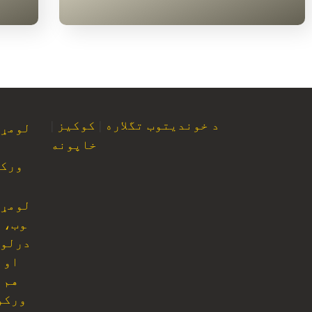
د خوندیتوب تگلاره
|
کوکیز
|
لومړ
خاپونه
ورک
لومړ
وب، 
درلو
او 
هم 
ورکو