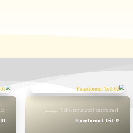
Faustformel
Schwerpunkte
لېسنس
el
|
|
 01
Faustformel Teil 02