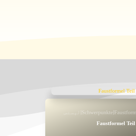
Faustform
Schwerpunkte
لېسنس
|
|
Faustformel Teil