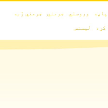
پاڼه
وروستي
جرمني
جرمني ژبه
کړه
لېسنس