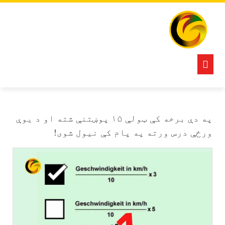
Ski
t
conten
Open
Button
په دې برخه کې ټولې ۱۵ پوښتنې شته او د یوې
ورځې درس ورته په پام کې نیول شوی!