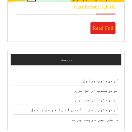
Faustformel
Faustformel Teil 02
Teil
02
Read
Read Full
Full
وروستي
لومړیتوب ورکول
لومړیتوب او حق لرل
لومړیتوب او حق لرل
لومړیتوب، حق درلودل او یا هم حق ورکول
د خطر نښې دویمه برخه