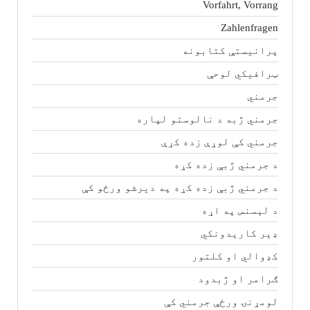
Vorfahrt, Vorrang
Zahlenfragen
پرانیستې کتابونه
ټرافیکي لوحې
جرمني
جرمني ژبه د نالوستو لپاره
جرمني کې لوړې زده کړې
د جرمني ژبې زده کړه
د جرمني ژبې زده کړه په دیرشو ورځو کې
د لېسنس په اړه
ډېر کارېدونکي
کډوالي او کلتور
ګرامر او ژبدود
لومړنۍ ورځې جرمني کې