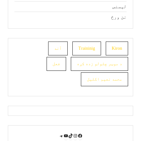
لېسنس
نن ورځ
Kiron
Traininig
آند
د موټر چلولو زده کړه
فعل
محمد نعیم اکلیل
YouTube
Instagram
TikTok
Facebook
Telegram