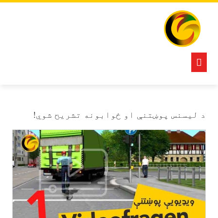
Ski
t
conten
Open
Button
د لیسنس پوښتنې او ځوابونه تشریح شوي!