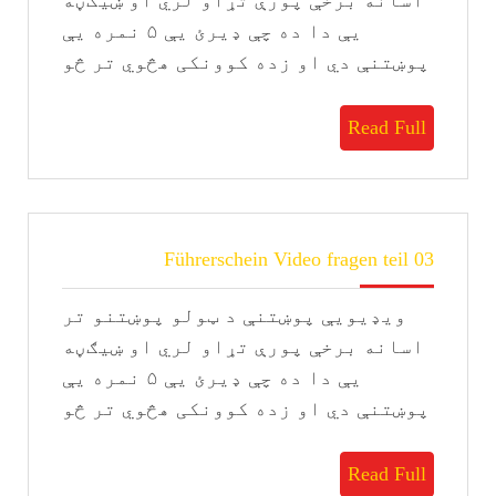
اسانه برخې پورې تړاو لري او ښيګڼه
یې دا ده چې ډیرئ يې ۵ نمره یې
پوښتنې دي او زده کوونکی هڅوي تر څو
Read
Read Full
Full
Führerschein
Führerschein Video fragen teil 03
Video
fragen
ویډیویې پوښتنې د ټولو پوښتنو تر
teil
03
اسانه برخې پورې تړاو لري او ښيګڼه
یې دا ده چې ډیرئ يې ۵ نمره یې
پوښتنې دي او زده کوونکی هڅوي تر څو
Read
Read Full