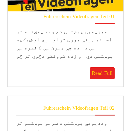
Führerschein
Führerschein Videofragen Teil 01
Videofragen
Teil
ویډیویې پوښتنې د ټولو پوښتنو تر
01
اسانه برخې پورې تړاو لري او ښيګڼه
یې دا ده چې ډیرئ يې ۵ نمره یې
پوښتنې دي او زده کوونکی هڅوي تر څو
Read
Read Full
Full
Führerschein
Führerschein Videofragen Teil 02
Videofragen
Teil
ویډیویې پوښتنې د ټولو پوښتنو تر
02