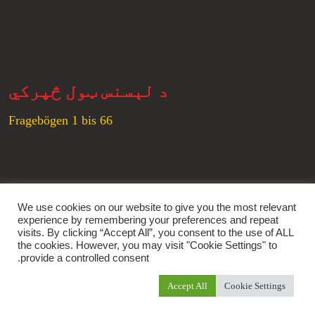
د لېسنس ټول څپرکي
Fragebögen 1 bis 66
زموږ ټولنیزې شبکې
We use cookies on our website to give you the most relevant
experience by remembering your preferences and repeat
Youtube
Instagram
Tumblr
Facebook
visits. By clicking “Accept All”, you consent to the use of ALL
the cookies. However, you may visit "Cookie Settings" to
provide a controlled consent.
Accept All
Cookie Settings