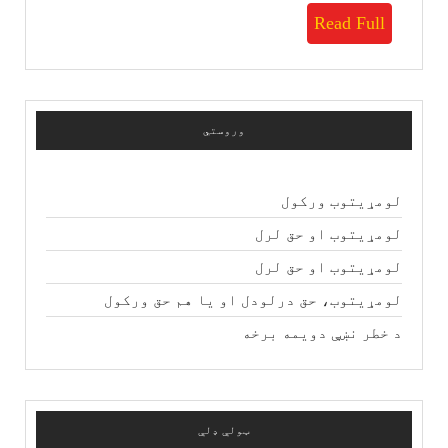
Read
Read Full
Full
وروستي
لومړیتوب ورکول
لومړیتوب او حق لرل
لومړیتوب او حق لرل
لومړیتوب، حق درلودل او یا هم حق ورکول
د خطر نښې دویمه برخه
ټولې ډلې