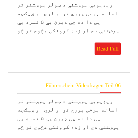
ویډیویې پوښتنې د ټولو پوښتنو تر
05
اسانه برخې پورې تړاو لري او ښيګڼه
یې دا ده چې ډیرئ يې ۵ نمره یې
پوښتنې دي او زده کوونکی هڅوي تر څو
Read
Read Full
Full
Führerschein
Führerschein Videofragen Teil 06
Videofragen
Teil
ویډیویې پوښتنې د ټولو پوښتنو تر
06
اسانه برخې پورې تړاو لري او ښيګڼه
یې دا ده چې ډیرئ يې ۵ نمره یې
پوښتنې دي او زده کوونکی هڅوي تر څو