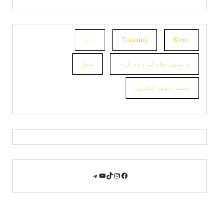
Kiron
Traininig
آند
د موټر چلولو زده کړه
فعل
محمد نعیم اکلیل
YouTube
Instagram
TikTok
Facebook
Telegram