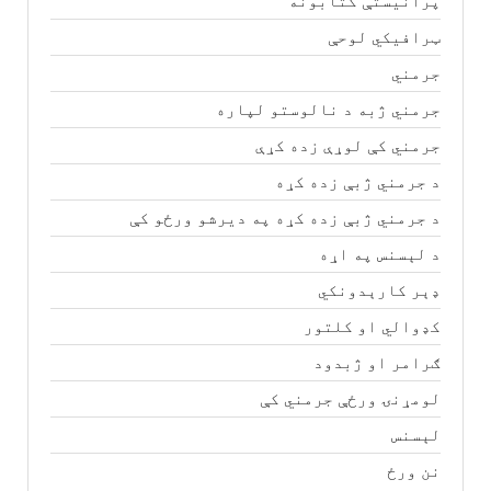
پرانیستې کتابونه
ټرافیکي لوحې
جرمني
جرمني ژبه د نالوستو لپاره
جرمني کې لوړې زده کړې
د جرمني ژبې زده کړه
د جرمني ژبې زده کړه په دیرشو ورځو کې
د لېسنس په اړه
ډېر کارېدونکي
کډوالي او کلتور
ګرامر او ژبدود
لومړنۍ ورځې جرمني کې
لېسنس
نن ورځ