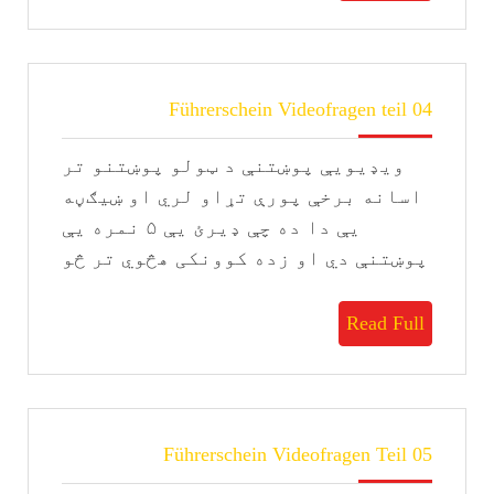
Full
Führerschein
Führerschein Videofragen teil 04
Videofragen
teil
ویډیویې پوښتنې د ټولو پوښتنو تر
04
اسانه برخې پورې تړاو لري او ښيګڼه
یې دا ده چې ډیرئ يې ۵ نمره یې
پوښتنې دي او زده کوونکی هڅوي تر څو
Read
Read Full
Full
Führerschein
Führerschein Videofragen Teil 05
Videofragen
Teil