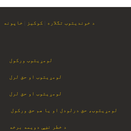
د خوندیتوب تگلاره
|
کوکیز
|
خاپونه
لومړیتوب ورکول
لومړیتوب او حق لرل
لومړیتوب او حق لرل
لومړیتوب، حق درلودل او یا هم حق ورکول
د خطر نښې دویمه برخه