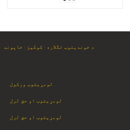
د خوندیتوب تگلاره
|
کوکیز
|
خاپونه
لومړیتوب ورکول
لومړیتوب او حق لرل
لومړیتوب او حق لرل