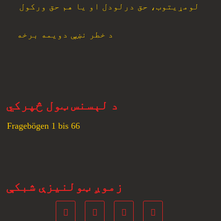
لومړیتوب، حق درلودل او یا هم حق ورکول
د خطر نښې دویمه برخه
د لېسنس ټول څپرکي
Fragebögen 1 bis 66
زموږ ټولنیزې شبکې
Youtube
Instagram
Tumblr
Facebook