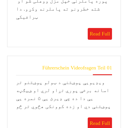
پوره پاملرنې خپل مزل ووهلی شو او
شته خطرونو ته پاملرنه وکړو. دا
ټرافیکې
Read
Read Full
Full
Führerschein
Führerschein Videofragen Teil 01
Videofragen
Teil
ویډیویې پوښتنې د ټولو پوښتنو تر
01
اسانه برخې پورې تړاو لري او ښيګڼه
یې دا ده چې ډیرئ يې ۵ نمره یې
پوښتنې دي او زده کوونکی هڅوي تر څو
Read
Read Full