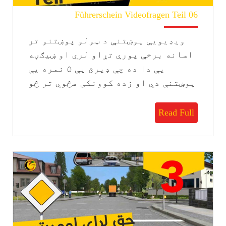
Führerschein
Führerschein Videofragen Teil 06
Videofragen
Teil
ویډیویې پوښتنې د ټولو پوښتنو تر
06
اسانه برخې پورې تړاو لري او ښيګڼه
یې دا ده چې ډیرئ يې ۵ نمره یې
پوښتنې دي او زده کوونکی هڅوي تر څو
Read
Read Full
Full