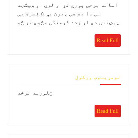
اسانه برخې پورې تړاو لري او ښيګڼه
یې دا ده چې ډیرئ يې ۵ نمره یې
پوښتنې دي او زده کوونکی هڅوي تر څو
Read
Read Full
Full
لومړیتوب
لومړیتوب ورکول
ورکول
څلورمه برخه
Read
Read Full
Full