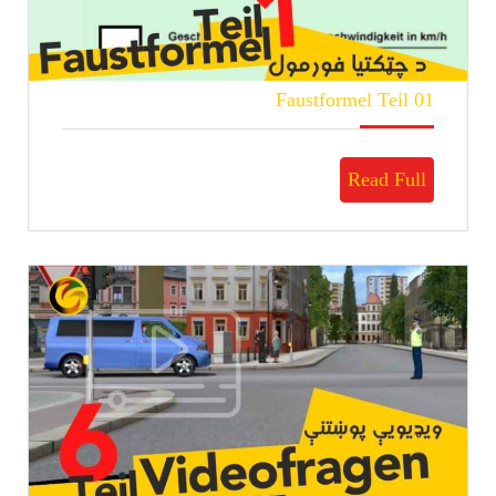
Faustformel
Faustformel Teil 01
Teil
01
Read
Read Full
Full