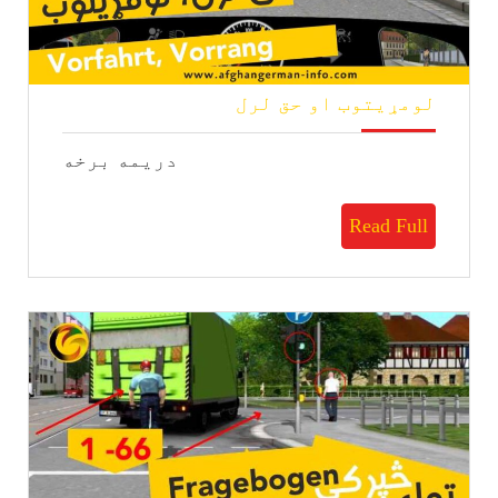
لومړیتوب
لومړیتوب او حق لرل
او
حق
دریمه برخه
لرل
Read
Read Full
Full