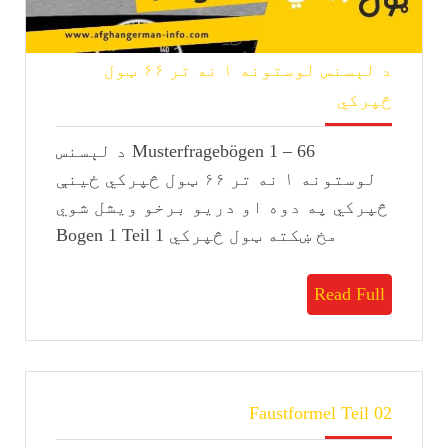
د لېسنس لوستونه ۱ نه تر ۶۶ ټول
د
څپرکي
لېسنس
لوستونه
Musterfragebögen 1 – 66 د لېسنس
۱
نه
لوستونه ۱ نه تر ۶۶ ټول څپرکي ځینې
تر
څپرکي په دوه او دریو برخو ویشل شوي
۶۶
مخ ښکته ټول څپرکي Bogen 1 Teil 1
ټول
څپرکي
Read
Read Full
Full
Faustformel
Faustformel Teil 02
Teil
02