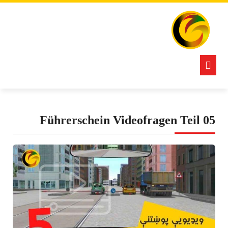
Ski
t
conten
Open
Button
Führerschein Videofragen Teil 05