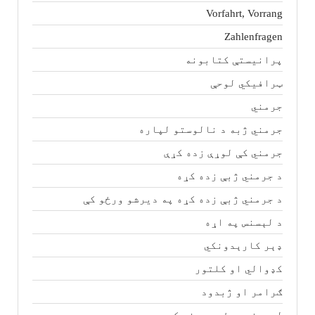
Vorfahrt, Vorrang
Zahlenfragen
پرانیستې کتابونه
ټرافیکي لوحې
جرمني
جرمني ژبه د نالوستو لپاره
جرمني کې لوړې زده کړې
د جرمني ژبې زده کړه
د جرمني ژبې زده کړه په دیرشو ورځو کې
د لېسنس په اړه
ډېر کارېدونکي
کډوالي او کلتور
ګرامر او ژبدود