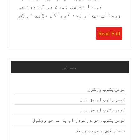
یې دا ده چې ډیرئ يې ۵ نمره یې
پوښتنې دي او زده کوونکی هڅوي تر څو
Read
Read Full
Full
وروستي
لومړیتوب ورکول
لومړیتوب او حق لرل
لومړیتوب او حق لرل
لومړیتوب، حق درلودل او یا هم حق ورکول
د خطر نښې دویمه برخه