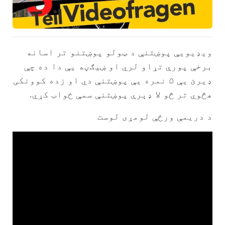
ویډیویې پوښتنې د ټولو پوښتنو تر اسانه
برخې پورې تړاو لري او ښيګڼه یې دا ده چې
ډیرئ يې ۵ نمره یې پوښتنې دي او زده کوونکی
هڅوي تر څو لا ډېرې پوښتنې سمې ځواب کړي.
د دریمې ورځې لومړی لوست