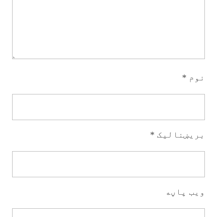
نوم
*
بریښنالیک
*
ویب پاڼه