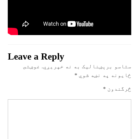
Leave a Reply
ستاسو برېښناليک به نه خپريږي.
غوښتى
ځایونه په نښه شوي
*
څرگندون
*