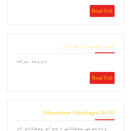
Read
Read Full
Full
لومړیتوب
لومړیتوب او حق لرل
او
حق
دویمه برخه
لرل
Read
Read Full
Full
Führerschein
Führerschein Videofragen Teil 02
Videofragen
Teil
ویډیویې پوښتنې د ټولو پوښتنو تر
02