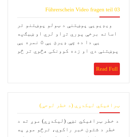
Führerschein
Führerschein Video fragen teil 03
Video
fragen
ویډیویې پوښتنې د ټولو پوښتنو تر
teil
03
اسانه برخې پورې تړاو لري او ښيګڼه
یې دا ده چې ډیرئ يې ۵ نمره یې
پوښتنې دي او زده کوونکی هڅوي تر څو
Read
Read Full
Full
ټرافیکي
ټرافیکي لیکدړې (د خطر لوحې)
لیکدړې
(د
د خطر ټرافیکي نښې (لیکدړې) موږ ته د
خطر
لوحې)
خطر د شتون خبر راکوي، ترڅو موږ په