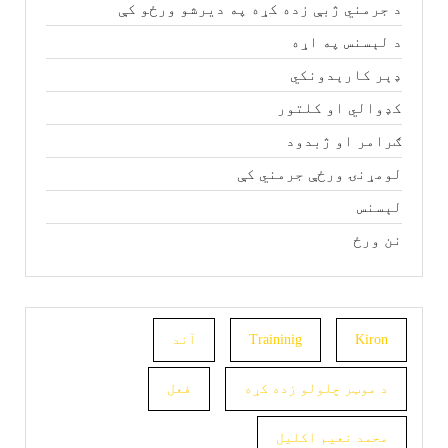
د جرمني ژبې زده کړه په دیرشو ورځو کې
د لېسنس په اړه
ډېر کارېدونکي
کډوالي او کلتور
ګرامر او ژبدود
لومړنۍ ورځې جرمني کې
لېسنس
نن ورځ
Kiron
Traininig
آند
د موټر چلولو زده کړه
فعل
محمد نعیم اکلیل