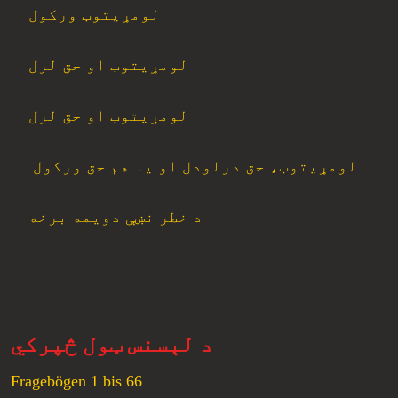
لومړیتوب ورکول
لومړیتوب او حق لرل
لومړیتوب او حق لرل
لومړیتوب، حق درلودل او یا هم حق ورکول
د خطر نښې دویمه برخه
د لېسنس ټول څپرکي
Fragebögen 1 bis 66