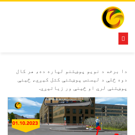
Ski
t
conten
Open
Button
دا برخه د نویو پوښتنو لپاره ده، هر کال
دوه ځلې د لېسنس پوښتنې کتل کیږي، ځينې
پوښتنې لرې او ځينې ور زیاتیږي.