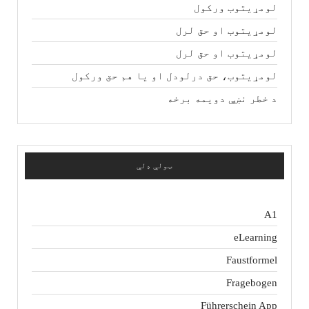
لومړیتوب ورکول
لومړیتوب او حق لرل
لومړیتوب او حق لرل
لومړیتوب، حق درلودل او یا هم حق ورکول
د خطر نښې دویمه برخه
ټولې ډلې
A1
eLearning
Faustformel
Fragebogen
Führerschein App