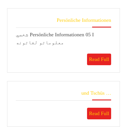
Persönliche
Persönliche Informationen
Informationen
Persönliche Informationen 05 I شخصي
معلوماتو لغاتونه
Read
Read Full
Full
…
… und Tschüs
und
Tschüs
Read
Read Full
Full