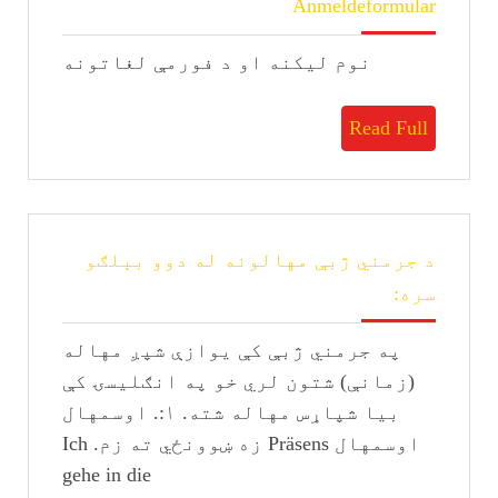
Anmeldeformular
نوم لیکنه او د فورمې لغاتونه
Read
Read Full
Full
د جرمني ژبې مهالونه له دوو بېلګو
د
سره:
جرمني
ژبې
په جرمني ژبې کې یوازې شپږ مهاله
مهالونه
له
(زمانې) شتون لري خو په انګلیسۍ کې
دوو
بیا شپاړس مهاله شته. ۱:. اوسمهال
بېلګو
اوسمهال Präsens زه ښوونځي ته زم. Ich
سره:
gehe in die