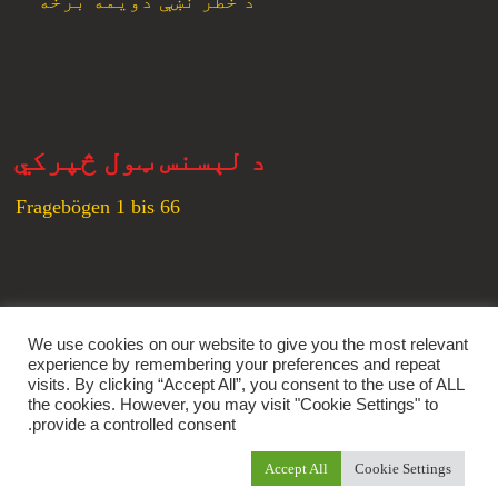
د خطر نښې دویمه برخه
د لېسنس ټول څپرکي
Fragebögen 1 bis 66
زموږ ټولنیزې شبکې
We use cookies on our website to give you the most relevant
experience by remembering your preferences and repeat
Youtube
Instagram
Tumblr
Facebook
visits. By clicking “Accept All”, you consent to the use of ALL
the cookies. However, you may visit "Cookie Settings" to
provide a controlled consent.
Accept All
Cookie Settings