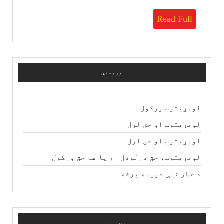
Read
Read Full
Full
وروستي
لومړیتوب ورکول
لومړیتوب او حق لرل
لومړیتوب او حق لرل
لومړیتوب، حق درلودل او یا هم حق ورکول
د خطر نښې دویمه برخه
ټولې ډلې