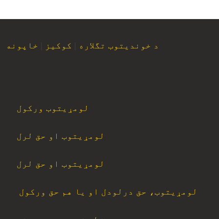
د خوندیتوب تگلاره
|
کوکیز
|
خاپونه
لومړیتوب ورکول
لومړیتوب او حق لرل
لومړیتوب او حق لرل
لومړیتوب، حق درلودل او یا هم حق ورکول