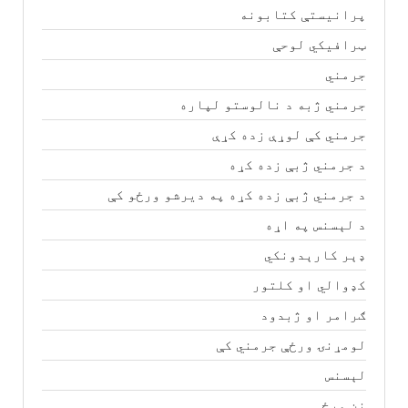
پرانیستې کتابونه
ټرافیکي لوحې
جرمني
جرمني ژبه د نالوستو لپاره
جرمني کې لوړې زده کړې
د جرمني ژبې زده کړه
د جرمني ژبې زده کړه په دیرشو ورځو کې
د لېسنس په اړه
ډېر کارېدونکي
کډوالي او کلتور
ګرامر او ژبدود
لومړنۍ ورځې جرمني کې
لېسنس
نن ورځ