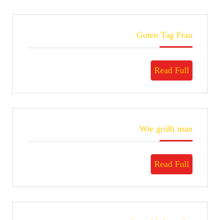
Guten
Guten Tag Frau
Tag
Frau
Read
Read Full
Full
Wie
Wie grüßt man
grüßt
man
Read
Read Full
Full
Anmeldeformular