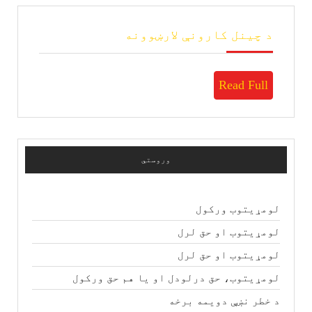
د
د چینل کارونې لارښوونه
چینل
کارونې
لارښوونه
Read
Read Full
Full
وروستي
لومړیتوب ورکول
لومړیتوب او حق لرل
لومړیتوب او حق لرل
لومړیتوب، حق درلودل او یا هم حق ورکول
د خطر نښې دویمه برخه