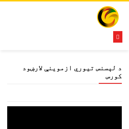
Ski
t
conten
Open
Button
د لېسنس تیوري ازموینې لارښود
کورس