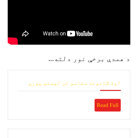
د همدې برخې نور دلته...
اوه
اوه ګامونه ستاسو تر لېسنس پورې
ګامونه
ستاسو
تر
Read
Read Full
لېسنس
پورې
Full