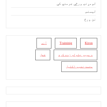
لومړنۍ ورځې جرمني کې
لېسنس
نن ورځ
Kiron
Traininig
آند
د موټر چلولو زده کړه
فعل
محمد نعیم اکلیل