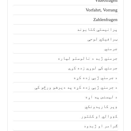
Videofragen
Vorfahrt, Vorrang
Zahlenfragen
پرانیستې کتابونه
ټرافیکي لوحې
جرمني
جرمني ژبه د نالوستو لپاره
جرمني کې لوړې زده کړې
د جرمني ژبې زده کړه
د جرمني ژبې زده کړه په دیرشو ورځو کې
د لېسنس په اړه
ډېر کارېدونکي
کډوالي او کلتور
ګرامر او ژبدود