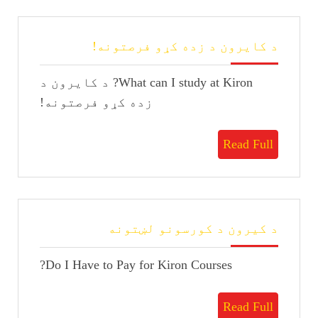
د
د کایرون د زده کړو فرصتونه!
کایرون
د
What can I study at Kiron? د کایرون د
زده
کړو
زده کړو فرصتونه!
فرصتونه!
Read
Read Full
Full
د
د کیرون د کورسونو لښتونه
کیرون
د
Do I Have to Pay for Kiron Courses?
کورسونو
لښتونه
Read
Read Full