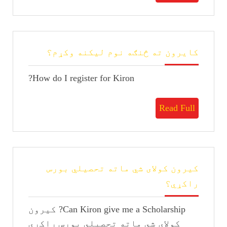
Full
کایرون
کایرون ته څنګه نوم لیکنه وکړم؟
ته
څنګه
How do I register for Kiron?
نوم
لیکنه
وکړم؟
Read
Read Full
Full
کیرون کولای شي ماته تحصیلي بورس
کیرون
راکړي؟
کولای
شي
Can Kiron give me a Scholarship? کیرون
ماته
تحصیلي
کولای شي ماته تحصیلي بورس راکړي