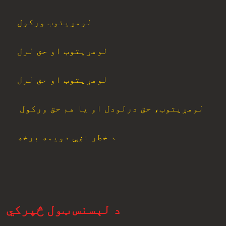
لومړیتوب ورکول
لومړیتوب او حق لرل
لومړیتوب او حق لرل
لومړیتوب، حق درلودل او یا هم حق ورکول
د خطر نښې دویمه برخه
د لېسنس ټول څپرکي