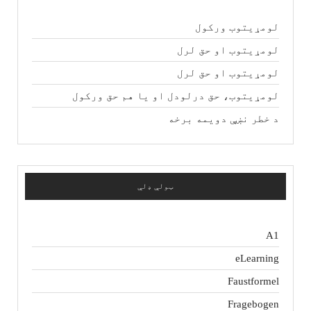
لومړیتوب ورکول
لومړیتوب او حق لرل
لومړیتوب او حق لرل
لومړیتوب، حق درلودل او یا هم حق ورکول
د خطر نښې دویمه برخه
ټولې ډلې
A1
eLearning
Faustformel
Fragebogen