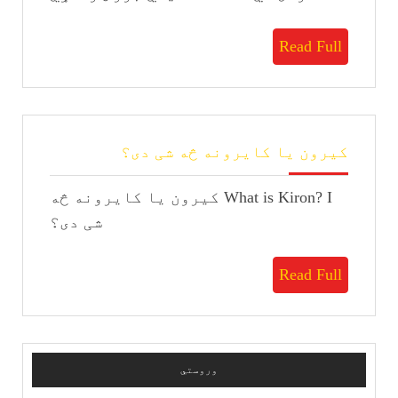
بورس
راکړي؟
Read
Read Full
Full
کیرون
کیرون یا کایرونه څه شی دی؟
یا
کایرونه
What is Kiron? I کیرون یا کایرونه څه
څه
شی
شی دی؟
دی؟
Read
Read Full
Full
وروستي