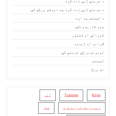
د جرمني ژبې زده کړه
د جرمني ژبې زده کړه په دیرشو ورځو کې
د لېسنس په اړه
ډېر کارېدونکي
کډوالي او کلتور
ګرامر او ژبدود
لومړنۍ ورځې جرمني کې
لېسنس
نن ورځ
Kiron
Traininig
آند
د موټر چلولو زده کړه
فعل