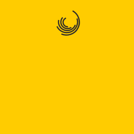
د
د لور لیک نښې لومړۍ برخه
رراتو
لور
ک
لیک
ې
نښې
یمه
لومړۍ
Read
Read Full
خه
برخه
Full
د