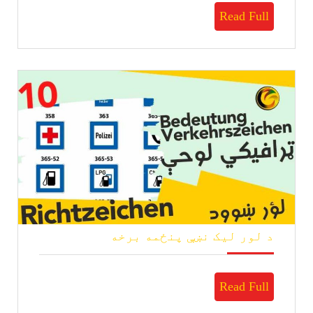
نښې
Read
Read Full
شپږمه
برخه
Full
د
د لور لیک نښې پنځمه برخه
لور
لیک
نښې
Read
Read Full
پنځمه
برخه
Full