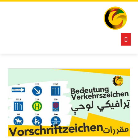
Ski
t
conten
Open
Button