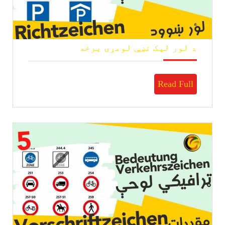
د
د لور لیک نښې لومړۍ برخه
لور
لیک
نښې
Read
Read Full
لومړۍ
برخه
Full