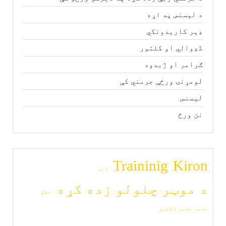
د لېسنس په اړه
ډېر کارېدونکي
کډوالي او کلتور
ګرامر او ژبدود
لومړنۍ ورځې جرمني کې
لېسنس
نن ورځ
Traininig
Kiron
آند
د موټر چلولو زده کړه
فعل
محمد نعیم اکلیل