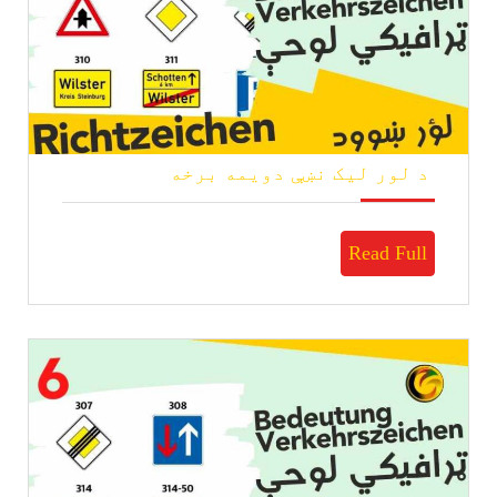
د
د لور لیک نښې دویمه برخه
لور
لیک
نښې
Read
Read Full
دویمه
برخه
Full