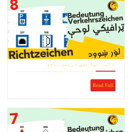
د
د لور لیک نښې دریمه برخه
لور
لیک
نښې
Read
Read Full
دریمه
برخه
Full