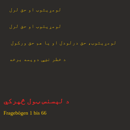
لومړیتوب او حق لرل
لومړیتوب او حق لرل
لومړیتوب، حق درلودل او یا هم حق ورکول
د خطر نښې دویمه برخه
د لېسنس ټول څپرکي
Fragebögen 1 bis 66