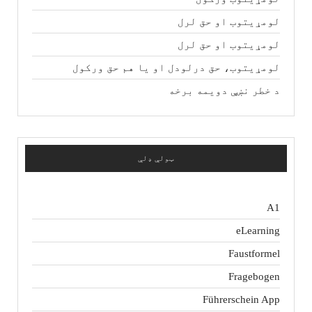
لومړیتوب او حق لرل
لومړیتوب او حق لرل
لومړیتوب، حق درلودل او یا هم حق ورکول
د خطر نښې دویمه برخه
ټولې ډلې
A1
eLearning
Faustformel
Fragebogen
Führerschein App