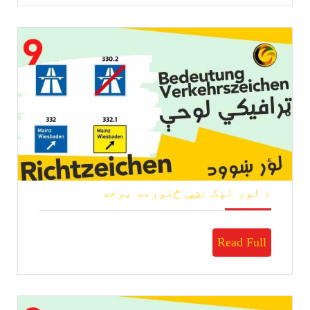
د
د لور لیک نښې څلورمه برخه
لور
لیک
نښې
Read
Read Full
څلورمه
برخه
Full