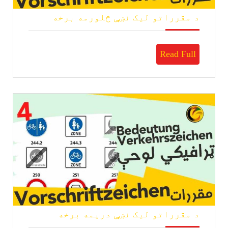
د
د مقرراتو لیک نښې څلورمه برخه
مقرراتو
لیک
نښې
Read
Read Full
څلورمه
برخه
Full
د
د مقرراتو لیک نښې دریمه برخه
مقرراتو