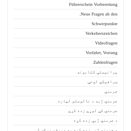
Führerschein Vorbereitung
Neue Fragen ab den.
Schwerpunkte
Verkeherszeichen
Videofragen
Vorfahrt, Vorrang
Zahlenfragen
پرانیستې کتابونه
ټرافیکي لوحې
جرمني
جرمني ژبه د نالوستو لپاره
جرمني کې لوړې زده کړې
د جرمني ژبې زده کړه
د جرمني ژبې زده کړه په دیرشو ورځو کې