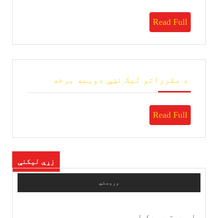
لیک
نښې
Read
Read Full
دریمه
برخه
Full
د
د مقرراتو لیک نښې دویمه برخه
مقرراتو
لیک
نښې
Read
Read Full
دویمه
برخه
Full
لیکنې
زړې لیکنې
چلونه
وروستي
لومړیتوب ورکول