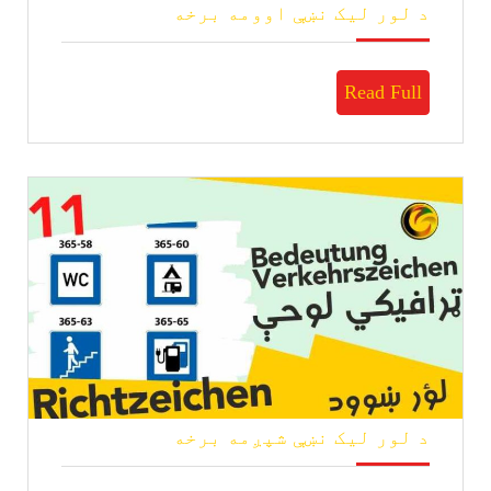
د
د لور لیک نښې اوومه برخه
لور
لیک
نښې
Read
Read Full
اوومه
برخه
Full
د
د لور لیک نښې شپږمه برخه
لور
لیک