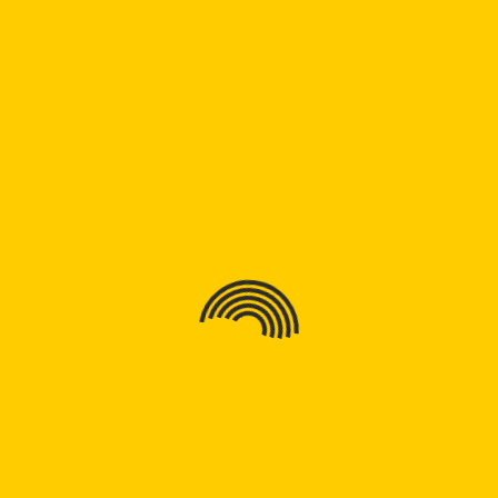
n
لومړی
g
لومړی لوست
لوست
n
جرمني ژبه په ۳۰ ورځوکې لومړی
پ
ورځ لومړی لوست
ټ
ج
Read
Read Full
ج
Full
ج
د
د
د
ډ
ک
ګ