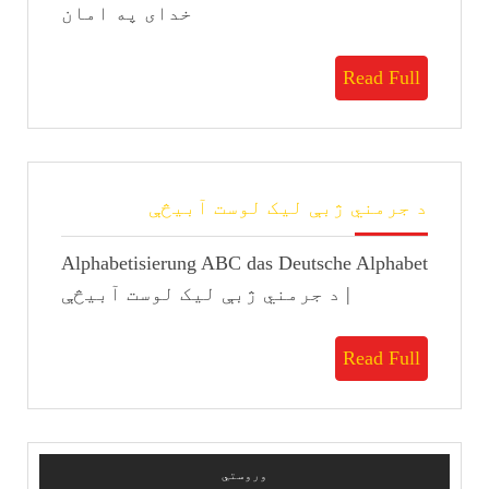
خدای په امان
Read
Read Full
Full
د
د جرمني ژبې لیک لوست آبیڅې
جرمني
ژبې
Alphabetisierung ABC das Deutsche Alphabet
لیک
لوست
| د جرمني ژبې لیک لوست آبیڅې
آبیڅې
Read
Read Full
Full
وروستي