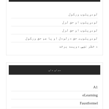
لومړیتوب ورکول
لومړیتوب او حق لرل
لومړیتوب او حق لرل
لومړیتوب، حق درلودل او یا هم حق ورکول
د خطر نښې دویمه برخه
ټولې ډلې
A1
eLearning
Faustformel