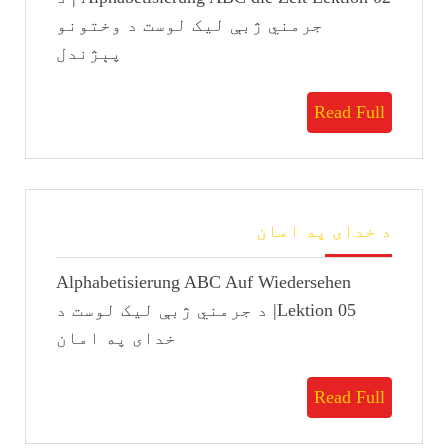
جرمني ژبې لیک لوست د وختونو
پېژندل
Read
Read Full
Full
د
د خدای په امان
خدای
په
Alphabetisierung ABC Auf Wiedersehen
امان
Lektion 05| د جرمني ژبې لیک لوست د
خدای په امان
Read
Read Full
Full