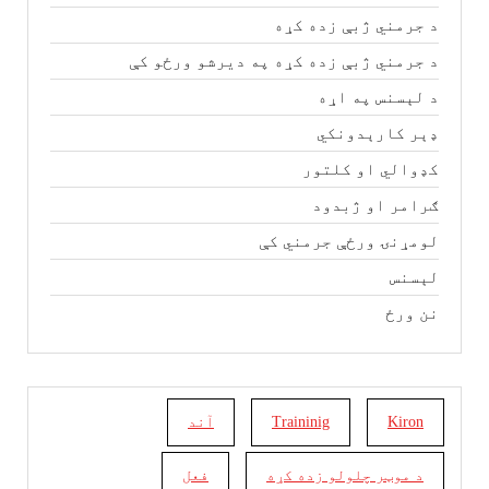
د جرمني ژبې زده کړه
د جرمني ژبې زده کړه په دیرشو ورځو کې
د لېسنس په اړه
ډېر کارېدونکي
کډوالي او کلتور
ګرامر او ژبدود
لومړنۍ ورځې جرمني کې
لېسنس
نن ورځ
Kiron
Traininig
آند
د موټر چلولو زده کړه
فعل