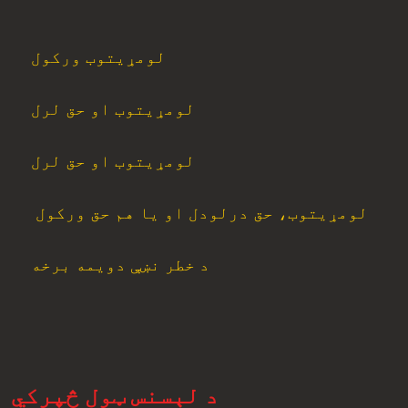
لومړیتوب ورکول
لومړیتوب او حق لرل
لومړیتوب او حق لرل
لومړیتوب، حق درلودل او یا هم حق ورکول
د خطر نښې دویمه برخه
د لېسنس ټول څپرکي