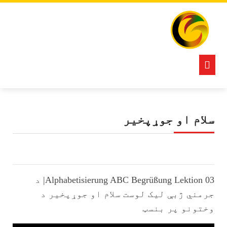
Ski
t
conten
Open
Button
سلام او جوړپخیر
Alphabetisierung ABC Begrüßung Lektion 03| د
جرمني ژبې لیک لوست سلام او جوړپخیر د
وختونو پر بنسټ