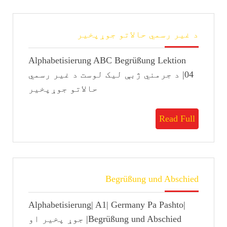
د
د غیر رسمي حالاتو جوړپخیر
غیر
رسمي
Alphabetisierung ABC Begrüßung Lektion
حالاتو
جوړپخیر
04| د جرمني ژبې لیک لوست د غیر رسمي
حالاتو جوړپخیر
Read
Read Full
Full
Begrüßung
Begrüßung und Abschied
und
Abschied
Alphabetisierung| A1| Germany Pa Pashto|
Begrüßung und Abschied| جوړ پخیر او