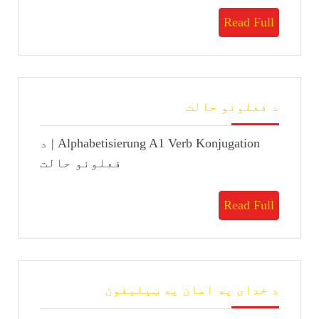
Read
Read Full
Full
د
د فعلونو حالت
فعلونو
حالت
Alphabetisierung A1 Verb Konjugation | د
فعلونو حالت
Read
Read Full
Full
د
د خدای په امان په ټیلېفون
خدای
په