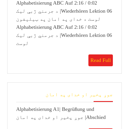
0:02 / 2:16 Alphabetisierung ABC Auf
امان
په
Wiederhören Lektion 06| د جرمني ژبې لیک
ټیلېفون
لوست د خدای په امان په ټیلېفون
0:02 / 2:16 Alphabetisierung ABC Auf
Wiederhören Lektion 06| د جرمني ژبې لیک
لوست
Read
Read Full
Full
جوړ
جوړ پخیر او خدای په امان
پخیر
او
Alphabetisierung A1| Begrüßung und
خدای
په
Abschied| جوړ پخیر او خدای په امان
امان