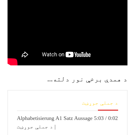
د همدې برخې نور دلته...
د
د جملې جوړښت
جملې
جوړښت
0:02 / 5:03 Alphabetisierung A1 Satz Aussage
| د جملې جوړښت