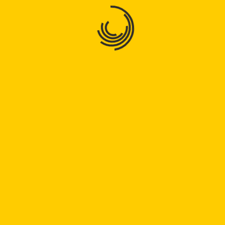
د
د جملې جوړښت
جملې
جوړښت
0:02 / 5:03 Alphabetisierung A1 Satz
Aussage | د جملې جوړښت
ن
Read
Read Full
Full