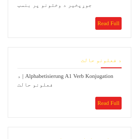
جوړپخیر د وختونو پر بنسټ
Read
Read Full
Full
د
د فعلونو حالت
فعلونو
حالت
Alphabetisierung A1 Verb Konjugation | د
فعلونو حالت
Read
Read Full
Full
د