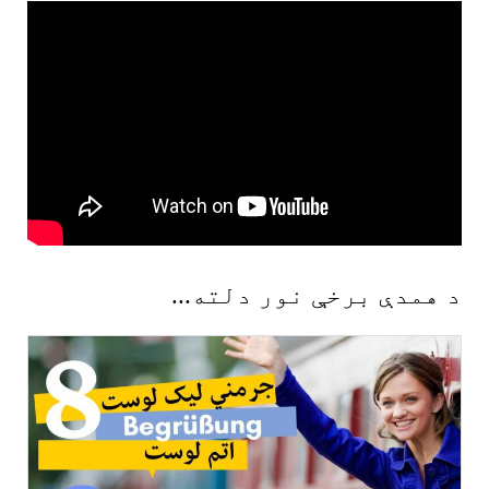
د همدې برخې نور دلته...