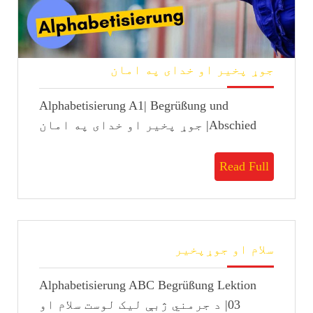
جوړ
جوړ پخیر او خدای په امان
پخیر
او
Alphabetisierung A1| Begrüßung und
خدای
په
Abschied| جوړ پخیر او خدای په امان
امان
Read
Read Full
Full
سلام
سلام او جوړپخیر
او
جوړپخیر
Alphabetisierung ABC Begrüßung Lektion
03| د جرمني ژبې لیک لوست سلام او