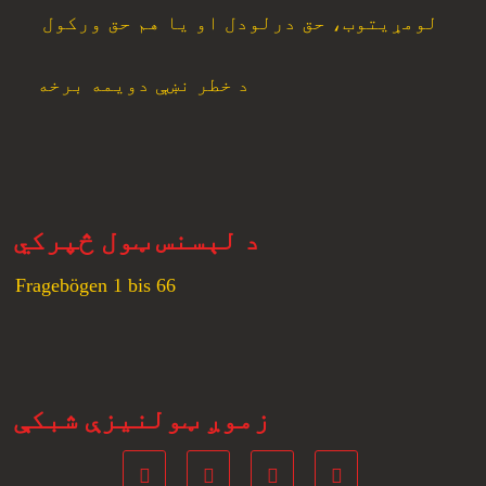
لومړیتوب، حق درلودل او یا هم حق ورکول
د خطر نښې دویمه برخه
د لېسنس ټول څپرکي
Fragebögen 1 bis 66
زموږ ټولنیزې شبکې
Youtube
Instagram
Tumblr
Facebook