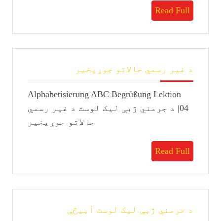
Read
Read Full
Full
د
د غیر رسمي حالاتو جوړپخیر
غیر
رسمي
Alphabetisierung ABC Begrüßung Lektion
حالاتو
جوړپخیر
04| د جرمني ژبې لیک لوست د غیر رسمي
حالاتو جوړپخیر
Read
Read Full
Full
د
د جرمني ژبې لیک لوست آبیڅې
جرمني