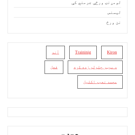
لومړنۍ ورځې جرمني کې
لېسنس
نن ورځ
Kiron
Traininig
آند
د موټر چلولو زده کړه
فعل
محمد نعیم اکلیل