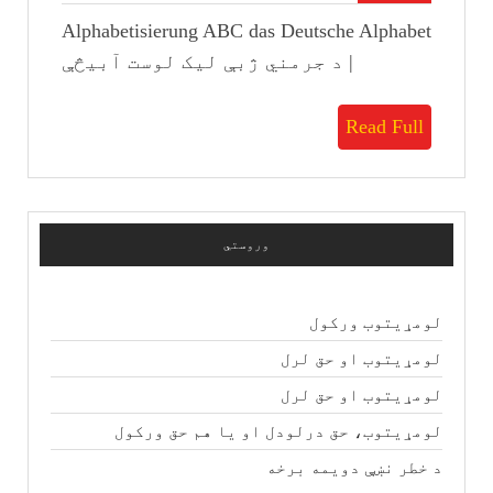
ژبې
Alphabetisierung ABC das Deutsche Alphabet
لیک
لوست
| د جرمني ژبې لیک لوست آبیڅې
آبیڅې
Read
Read Full
Full
وروستي
لومړیتوب ورکول
لومړیتوب او حق لرل
لومړیتوب او حق لرل
لومړیتوب، حق درلودل او یا هم حق ورکول
د خطر نښې دویمه برخه