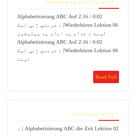
د خدای په امان په ټیلېفون
خدای
په
0:02 / 2:16 Alphabetisierung ABC Auf
امان
په
Wiederhören Lektion 06| د جرمني ژبې لیک
ټیلېفون
لوست د خدای په امان په ټیلېفون
0:02 / 2:16 Alphabetisierung ABC Auf
Wiederhören Lektion 06| د جرمني ژبې لیک
لوست
Read
Read Full
Full
د
د وختونو پېژندل
وختونو
پېژندل
Alphabetisierung ABC die Zeit Lektion 02 | د