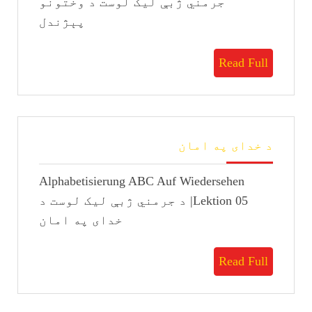
جرمني ژبې لیک لوست د وختونو
پېژندل
Read
Read Full
Full
د
د خدای په امان
خدای
په
Alphabetisierung ABC Auf Wiedersehen
امان
Lektion 05| د جرمني ژبې لیک لوست د
خدای په امان
Read
Read Full
Full