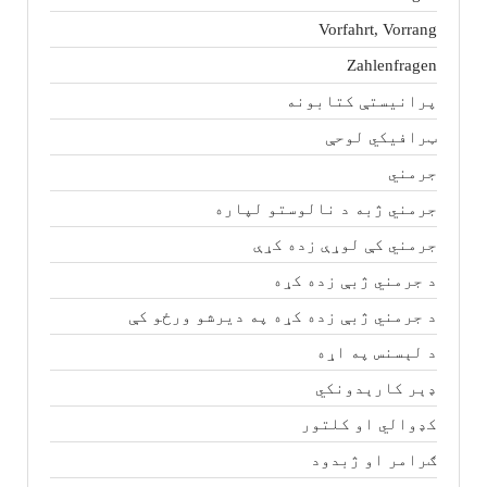
Vorfahrt, Vorrang
Zahlenfragen
پرانیستې کتابونه
ټرافیکي لوحې
جرمني
جرمني ژبه د نالوستو لپاره
جرمني کې لوړې زده کړې
د جرمني ژبې زده کړه
د جرمني ژبې زده کړه په دیرشو ورځو کې
د لېسنس په اړه
ډېر کارېدونکي
کډوالي او کلتور
ګرامر او ژبدود